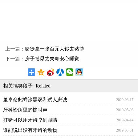
上一篇：
赌徒拿一张百元大钞去赌博
下一篇：
房子摇晃丈夫却安心睡觉
Related
相关搞笑段子
董卓命貂蝉涂黑双乳试人忠诚
2020-06-17
牙科诊所里的惨叫声
2019-05-03
打赌可以用牙齿咬到眼睛
2019-04-14
谁能说出没有牙齿的动物
2019-03-31