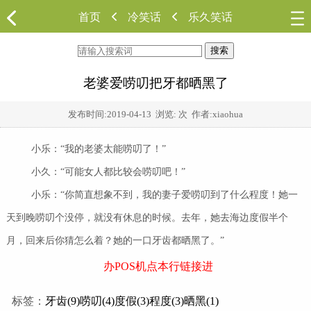
首页
冷笑话
乐久笑话
搜索
老婆爱唠叨把牙都晒黑了
发布时间:
2019-04-13
浏览:
次 作者:xiaohua
小乐：“我的老婆太能唠叨了！”
小久：“可能女人都比较会唠叨吧！”
小乐：“你简直想象不到，我的妻子爱唠叨到了什么程度！她一
天到晚唠叨个没停，就没有休息的时候。去年，她去海边度假半个
月，回来后你猜怎么着？她的一口牙齿都晒黑了。”
办POS机点本行链接进
标签：
牙齿(9)
唠叨(4)
度假(3)
程度(3)
晒黑(1)