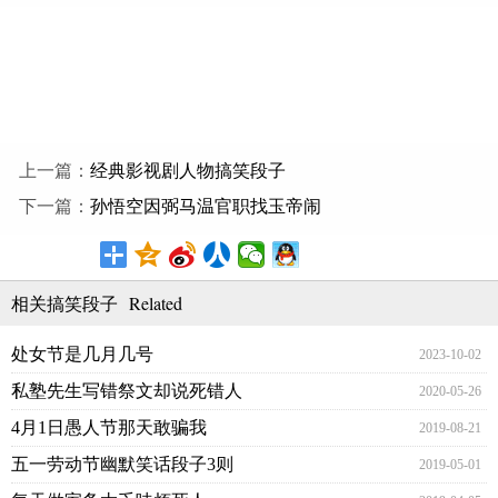
上一篇：
经典影视剧人物搞笑段子
下一篇：
孙悟空因弼马温官职找玉帝闹
Related
相关搞笑段子
处女节是几月几号
2023-10-02
私塾先生写错祭文却说死错人
2020-05-26
4月1日愚人节那天敢骗我
2019-08-21
五一劳动节幽默笑话段子3则
2019-05-01