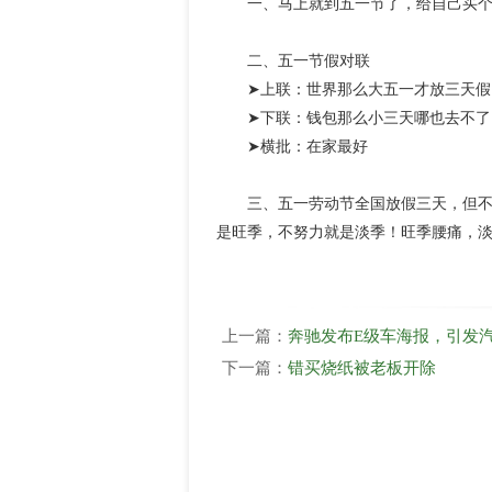
一、马上就到五一节了，给自己买个地
二、五一节假对联
➤上联：世界那么大五一才放三天假
➤下联：钱包那么小三天哪也去不了
➤横批：在家最好
三、五一劳动节全国放假三天，但不包
是旺季，不努力就是淡季！旺季腰痛，
上一篇：
奔驰发布E级车海报，引发
下一篇：
错买烧纸被老板开除