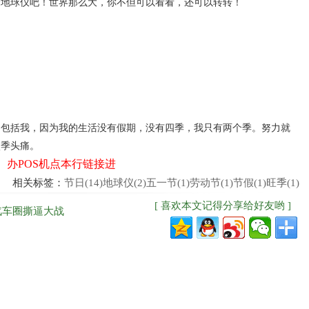
球仪吧！世界那么大，你不但可以看看，还可以转转！
括我，因为我的生活没有假期，没有四季，我只有两个季。努力就
淡季头痛。
办POS机点本行链接进
相关标签：
节日(14)
地球仪(2)
五一节(1)
劳动节(1)
节假(1)
旺季(1)
[ 喜欢本文记得分享给好友哟 ]
汽车圈撕逼大战