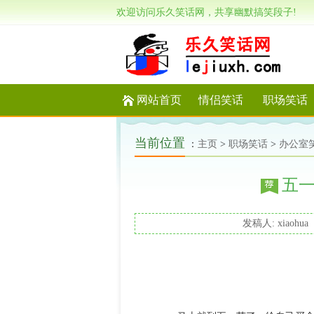
欢迎访问乐久笑话网，共享幽默搞笑段子!
网站首页
情侣笑话
职场笑话
当前位置
：
主页
>
职场笑话
>
办公室
五
发稿人: xiaohua