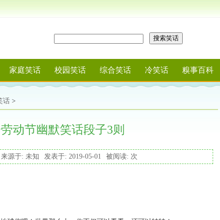
搜索笑话
家庭笑话
校园笑话
综合笑话
冷笑话
糗事百科
笑话
>
一劳动节幽默笑话段子3则
来源于: 未知
发表于: 2019-05-01
被阅读:
次