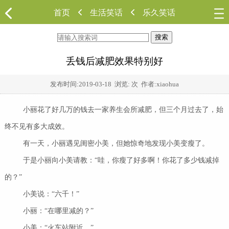
首页
生活笑话
乐久笑话
搜索
丢钱后减肥效果特别好
发布时间:
2019-03-18
浏览:
次 作者:xiaohua
小丽花了好几万的钱去一家养生会所减肥，但三个月过去了，始
终不见有多大成效。
有一天，小丽遇见闺密小美，但她惊奇地发现小美变瘦了。
于是小丽向小美请教：“哇，你瘦了好多啊！你花了多少钱减掉
的？”
小美说：“六千！”
小丽：“在哪里减的？”
小美：“火车站附近。”