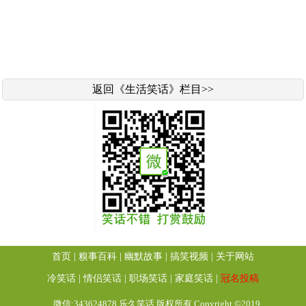
返回《生活笑话》栏目>>
首页
|
糗事百科
|
幽默故事
|
搞笑视频
|
关于网站
冷笑话
|
情侣笑话
|
职场笑话
|
家庭笑话
|
冠名投稿
微信:343624878 乐久笑话 版权所有 Copyright ©2019